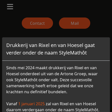
Contact
Mail
Aanmelden
Drukkerij van Rixel en van Hoesel gaat
verder onder de naam StyleMathôt
Bedrijfsnaam
*
Sinds mei 2024 maakt drukkerij van Rixel en van
Hoesel onderdeel uit van de Artone Groep, waar
ook StyleMathôt onder valt. Deze succesvolle
E-mailadres Contactpersoon
*
samenwerking heeft ertoe geleid dat we onze
krachten nu definitief bundelen.
Aantal personen
*
Vanaf
1 januari 2025
zal van Rixel en van Hoesel
daarom verdergaan onder de naam StyleMathôt.