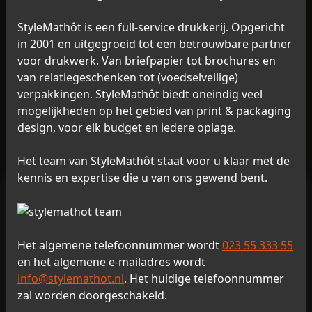
Overige opmerkingen
StyleMathôt is een full-service drukkerij. Opgericht
in 2001 en uitgegroeid tot een betrouwbare partner
voor drukwerk. Van briefpapier tot brochures en
van relatiegeschenken tot (voedselveilige)
verpakkingen. StyleMathôt biedt oneindig veel
Velden gemarkeerd met
mogelijkheden op het gebied van print & packaging
Verzenden
een
*
zijn verplicht.
design, voor elk budget en iedere oplage.
Het team van StyleMathôt staat voor u klaar met de
kennis en expertise die u van ons gewend bent.
Nijverheidsweg 1
2031 CN Haarlem
T
0251 24 01 89
Het algemene telefoonnummer wordt
023 55 333 55
en het algemene e-mailadres wordt
E
info@vanrixelenvanhoesel.nl
info@stylemathot.nl
. Het huidige telefoonnummer
W
www.vanrixelenvanhoesel.nl
zal worden doorgeschakeld.