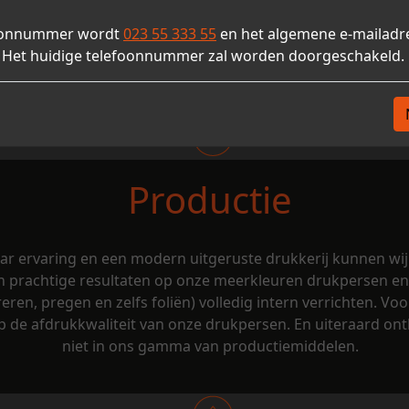
 zijn perfect in staat uw ideeën om te zetten naar creatie
 tot direct mailing en alles ertussenin, maar ook het creëre
foonnummer wordt
023 55 333 55
en het algemene e-mailadr
ze kennis en ervaring zijn wij in staat met u mee te denk
. Het huidige telefoonnummer zal worden doorgeschakeld.
de beste communicatiestrategie is.
Productie
ar ervaring en een modern uitgeruste drukkerij kunnen wij
prachtige resultaten op onze meerkleuren drukpersen en 
reren, pregen en zelfs foliën) volledig intern verrichten. 
op de afdrukkwaliteit van onze drukpersen. En uiteraard on
niet in ons gamma van productiemiddelen.