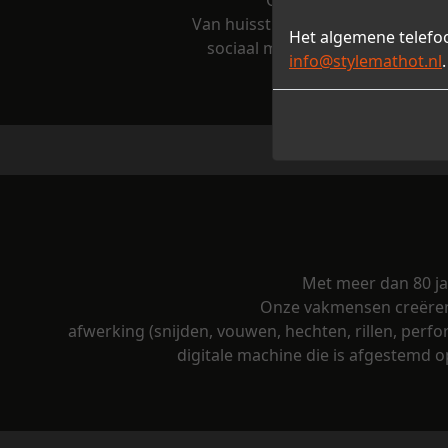
Onze ervaren vormgevers
Van huisstijl, leaflet of brochure
Het algemene tele
sociaal mediacampagnes. Met on
info@stylemathot.nl
Met meer dan 80 ja
Onze vakmensen creëren 
afwerking (snijden, vouwen, hechten, rillen, perfo
digitale machine die is afgestemd 