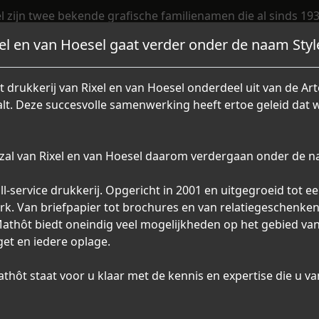
l zijn twee bekende grafische familienamen die al sinds 1
der meer Drukkerij van Rixel, Drukkerij van Hoesel en VHP
xel en van Hoesel gaat verder onder de naam Sty
e bedrijf. Waarbij het logisch is dat beide familienamen te
naam, mede ook als eerbetoon aan de grafische stamvader
 drukkerij van Rixel en van Hoesel onderdeel uit van de A
Met ons bedrijf willen wij graag onze klanten ontzorgen
lt. Deze succesvolle samenwerking heeft ertoe geleid dat
en ze een kwalitatief hoogwaardig product leveren.
Dit doen wij met ons team van specialisten, ons
hoogwaardig productieapparaat en ons kwalitatief
zal van Rixel en van Hoesel daarom verdergaan onder de n
netwerk van partners en leveranciers.
ull-service drukkerij. Opgericht in 2001 en uitgegroeid tot 
k. Van briefpapier tot brochures en van relatiegeschenken 
athôt biedt oneindig veel mogelijkheden op het gebied va
get en iedere oplage.
Creatie
thôt staat voor u klaar met de kennis en expertise die u v