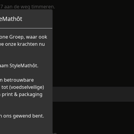
937 aan de weg timmeren.
 drukkers hebben geleid
leMathôt
rug komen in de huidige
s.
rtone Groep, waar ook
 we onze krachten nu
aam StyleMathôt.
een betrouwbare
tot (voedselveilige)
n print & packaging
an ons gewend bent.