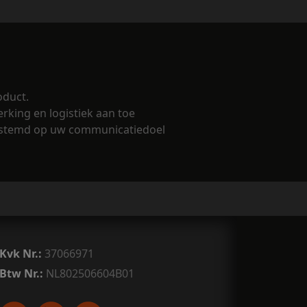
oduct.
rking en logistiek aan toe
fgestemd op uw communicatiedoel
Kvk Nr.:
37066971
Btw Nr.:
NL802506604B01