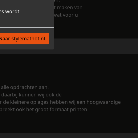
ve communicatie uitingen.
n van bedrijfslogo's en het maken van
es wordt
en en samen te bepalen wat voor u
Naar stylemathot.nl
 alle opdrachten aan.
daarbij kunnen wij ook de
Voor de kleinere oplages hebben wij een hoogwaardige
tbreekt ook het groot formaat printen