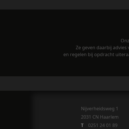
Onz
Ze geven daarbij advies 
en regelen bij opdracht uiter
Nijverheidsweg 1
2031 CN Haarlem
T
0251 24 01 89