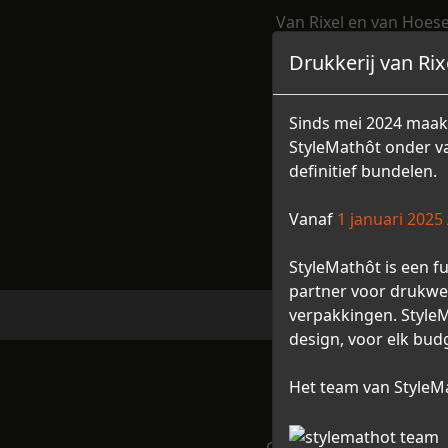
Van Rixel en van Hoese
Diverse wegen via on
Drukkerij van Ri
tot het huidige mooi
Sinds mei 2024 maakt
StyleMathôt onder va
definitief bundelen.
Vanaf
1 januari 2025
StyleMathôt is een f
partner voor drukwer
verpakkingen. StyleM
design, voor elk bud
Het team van StyleMa